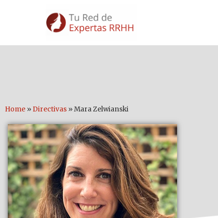
Home
»
Directivas
»
Mara Zelwianski